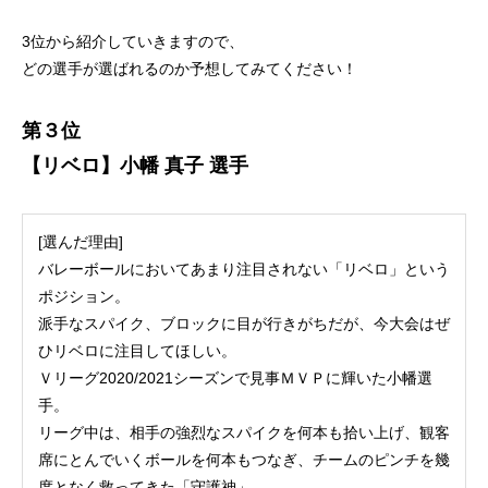
3位から紹介していきますので、
どの選手が選ばれるのか予想してみてください！
第３位
【リベロ】小幡 真子 選手
[選んだ理由]
バレーボールにおいてあまり注目されない「リベロ」という
ポジション。
派手なスパイク、ブロックに目が行きがちだが、今大会はぜ
ひリベロに注目してほしい。
Ｖリーグ2020/2021シーズンで見事ＭＶＰに輝いた小幡選
手。
リーグ中は、相手の強烈なスパイクを何本も拾い上げ、観客
席にとんでいくボールを何本もつなぎ、チームのピンチを幾
度となく救ってきた「守護神」