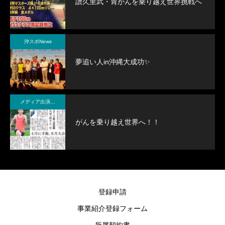
譜久里武・胃がんを乗り越え世界挑戦へ
沖スポNews
夢追い人in沖縄大成功✨
メディア出演・紹介
がんを乗り越え世界へ！！
登録申請
事業紹介登録フォーム
所属契約書