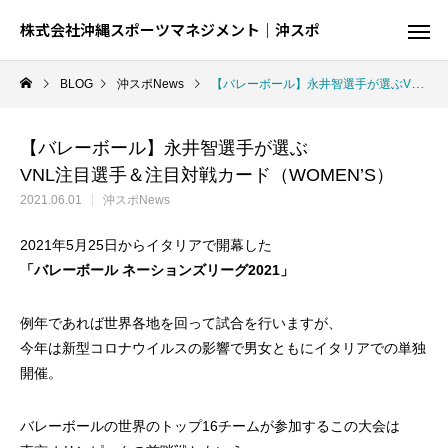
株式会社沖縄スポーツマネジメント｜沖スポ
BLOG
沖スポNews
【バレーボール】永井智選手が選ぶVNL注目選手＆注目対戦カード（WOMEN’S）
【バレーボール】永井智選手が選ぶ
VNL注目選手＆注目対戦カード（WOMEN’S）
2021.06.01
沖スポNews
2021年5月25日からイタリアで開幕した
「バレーボール ネーションズリーグ2021」
例年であれば世界各地を回って試合を行いますが、
今年は新型コロナウイルスの影響で男女ともにイタリアでの単独
開催。
陸
球
バレーボールの世界のトップ16チームが参加するこの大会は
結果が出るとは限らない、でも才能が全て
球を操る技を磨く、制約の中での駆