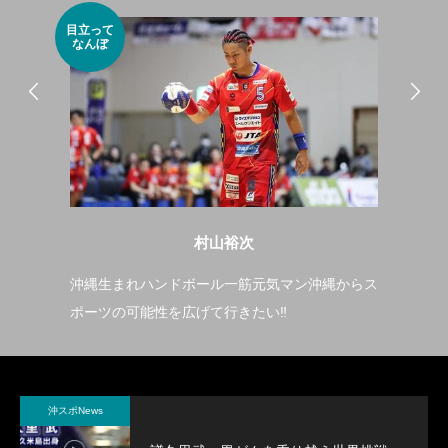
目立って
野球
なんぼ
好き
村山裕次
クシ
沖縄生まれハンドボール一筋元気マン沖縄からス
2
ポーツの可能性を広げて行きたい‼️
シ
沖スポNews