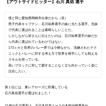
【アウトサイドヒッター】石川 真佑 選手
僕と同じ愛知県岡崎市出身だから（笑）
男子代表キャプテン、石川祐希選手の妹に当たる選手。兄妹
で代表に選ばれることは素晴らしいことだ。
しかしながら皆さんに伝えたいのは、石川祐希選手の妹だか
ら代表に選ばれているわけではない。
173ｃｍと世界のバレー界では小柄ながら、洗練されたテク
ニックとバレーに対する考え方で世界を相手にしても戦える
スキルを持っている。
高いブロックに対して臆することなく立ち向かっていく姿に
注目したい。
第１位には、東レアローズに所属している
石川真佑選手が選ばれました！
21歳の石川選手は、元日本代表エースの木村沙織選手や