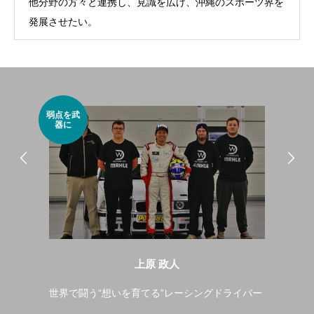
他分野の方々と連携し、見識を広げ、沖縄のスポーツ界を
発展させたい。
弱点を武
世界
器に
おっ
上原 政人
ルの
世界で闘う“想いを育てる”レーシングドライバー
4