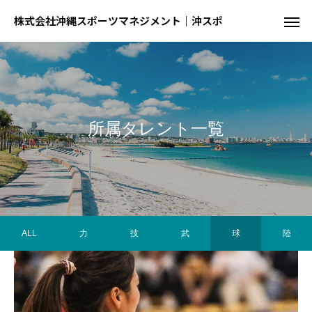
株式会社沖縄スポーツマネジメント｜沖スポ
所属タレント一覧
ALL
力
技
武
球
陸
陸
球
結果が出るとは限らない、でも才能が全て
球を操る技を磨く、制約の中での駆