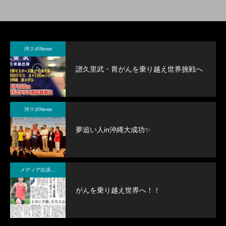
沖スポNews
譜久里武・胃がんを乗り越え世界挑戦へ
沖スポNews
夢追い人in沖縄大成功✨
メディア出演・紹介
がんを乗り越え世界へ！！