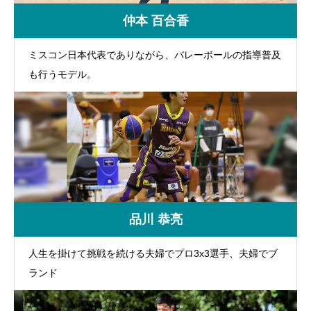
仲本 百合香
ミスコン日本代表でありながら、バレーボールの指導普及
も行うモデル。
品川 恭亮
人生を掛けて挑戦を続ける夫婦でプロ3x3選手、夫婦でブ
ランド