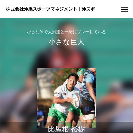
株式会社沖縄スポーツマネジメント｜沖スポ
小さな体で大男達と一緒にプレーしている
小さな巨人
陸
球
結果が出るとは限らない、でも才能が全て
球を操る技を磨く、制約の中での駆
比屋根 裕樹