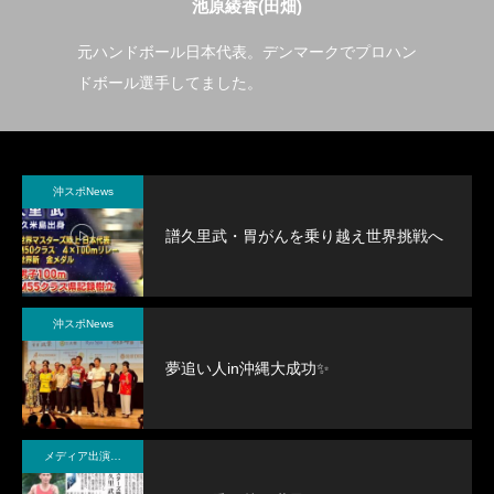
池原綾香(田畑)
沖縄
元ハンドボール日本代表。デンマークでプロハン
現
ドボール選手してました。
す
沖スポNews
譜久里武・胃がんを乗り越え世界挑戦へ
沖スポNews
夢追い人in沖縄大成功✨
メディア出演・紹介