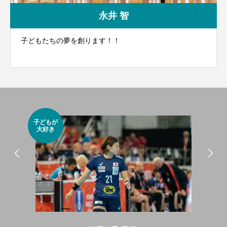
永井 智
子どもたちの夢を創ります！！
小さ
子どもが
グビ
大好き