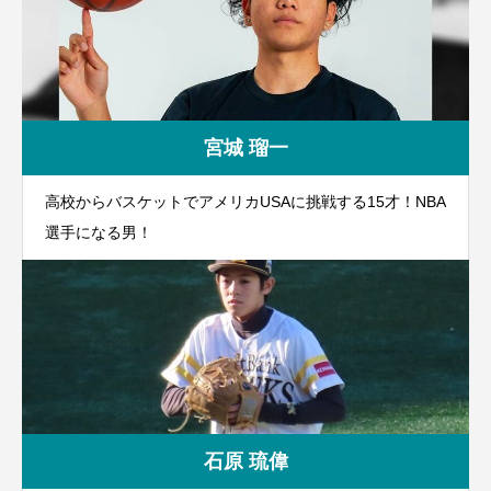
宮城 瑠一
高校からバスケットでアメリカUSAに挑戦する15才！NBA
選手になる男！
石原 琉偉