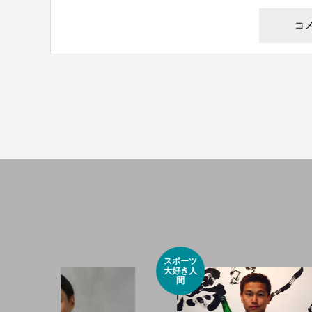
スポーツ
小さな挙
大好き人
人
間