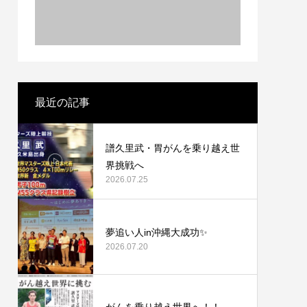
き出す
る。
最近の記事
譜久里武・胃がんを乗り越え世
界挑戦へ
2026.07.25
夢追い人in沖縄大成功✨
2026.07.20
がんを乗り越え世界へ！！