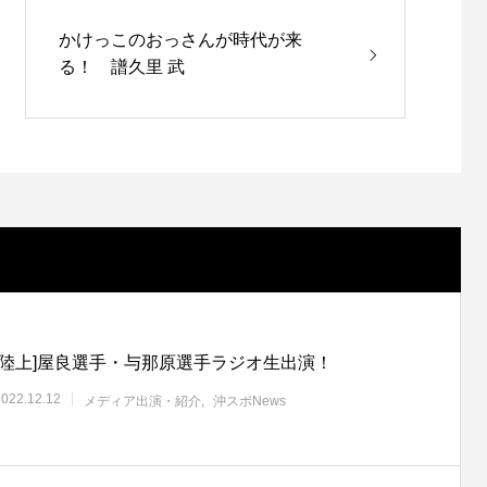
かけっこのおっさんが時代が来
る！ 譜久里 武
[陸上]屋良選手・与那原選手ラジオ生出演！
2022.12.12
メディア出演・紹介
沖スポNews