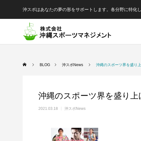
沖スポはあなたの夢の形をサポートします。各分野に特化
BLOG
沖スポNews
沖縄のスポーツ界を盛り
沖縄のスポーツ界を盛り上
2021.03.18
沖スポNews
陸
球
結果が出るとは限らない、でも才能が全て
球を操る技を磨く、制