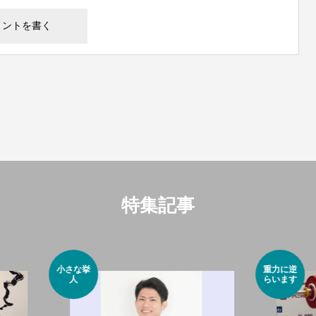
特集記事
重力に逆
らいます