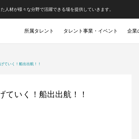
した人材が様々な分野で活躍できる場を提供していきます。
所属タレント
タレント事業・イベント
企業
上げていく！船出出航！！
げていく！船出出航！！
武
約の中での駆け引き
心技体全てを用い相手を倒す。今日の敵は
瞬発力・持続力・