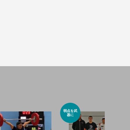
最強ハン
弱点を武
ドボール
器に
一家