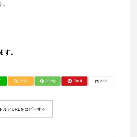
す。
ます。
パンクラスでデビュー後、海外でＵＦＣ選手
と戦い、国内では第３代アウトサイダーチャ
ンピオン、武勇伝ライト級チャンピオンにな
E
RSS
feedly
Pin it
note
る。
現在は現役格闘技として武術を学びながら発
達障害支援の事業所の代表を務めています！
トルとURLをコピーする