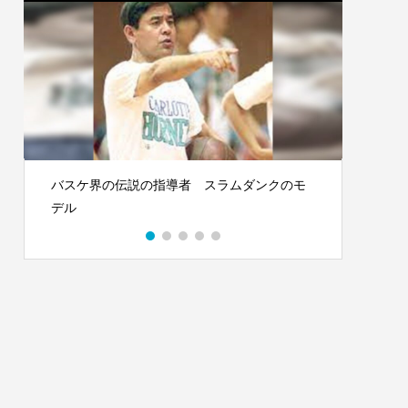
バスケ界の伝説の指導者 スラムダンクのモ
世界で
デル
ー