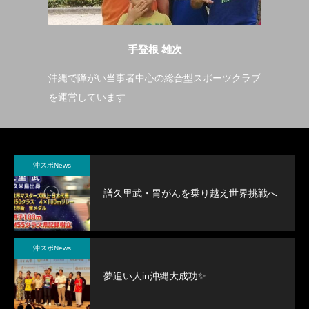
手登根 雄次
縄で障がい当事者中心の総合型スポーツクラブ
４０代で１００ｍ
運営しています
コツコツやればで
沖スポNews
譜久里武・胃がんを乗り越え世界挑戦へ
沖スポNews
夢追い人in沖縄大成功✨