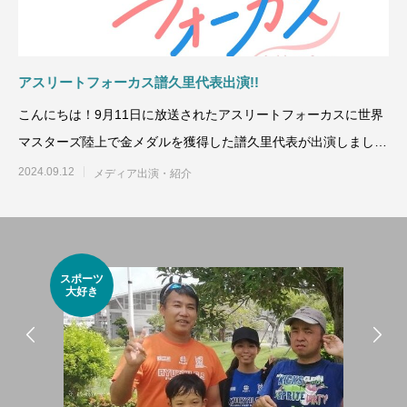
ではない！
を楽しむ
アスリートフォーカス譜久里代表出演!!
こんにちは！9月11日に放送されたアスリートフォーカスに世界
マスターズ陸上で金メダルを獲得した譜久里代表が出演しました
&#x2728
2024.09.12
メディア出演・紹介
日本一足
ーツ
の速いク
き
ォーター