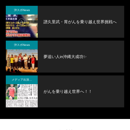
沖スポNews
譜久里武・胃がんを乗り越え世界挑戦へ
沖スポNews
夢追い人in沖縄大成功✨
メディア出演・紹介
がんを乗り越え世界へ！！