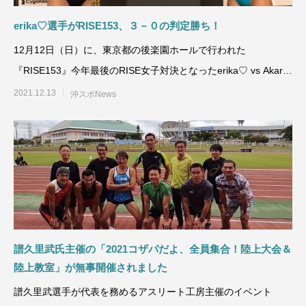
erika♡選手がRISE153、３－０の判定勝ち！
12月12日（日）に、東京都の後楽園ホールで行われた
『RISE153』今年最後のRISE女子対決となったerika♡ vs Akari
の
2021.12.13
沖スポNews
譜久里武氏主催の「2021コザパだよ、全員集合！陸上大会＆
陸上教室」が無事開催されました
譜久里武選手が代表を務めるアスリート工房主催のイベント