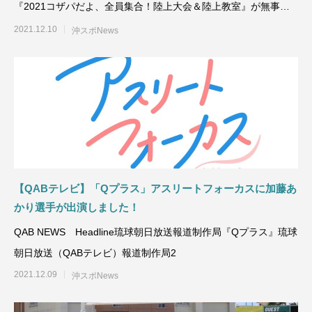
『2021コザパだよ、全員集合！陸上大会＆陸上教室』が無事開
催されました。
2021.12.10
沖スポNews
【QABテレビ】「Qプラス」アスリートフォーカスに加藤あ
かり選手が出演しました！
QAB NEWS Headline琉球朝日放送報道制作局『Qプラス』琉球
朝日放送（QABテレビ）報道制作局2
2021.12.09
沖スポNews