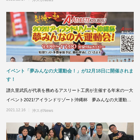
沖スポNews
イベント「夢みんなの大運動会！」が12月18日に開催されま
す！
譜久里武氏が代表を務めるアスリート工房が主催する年末の一大
イベント2021!アイランドリゾート沖縄杯 夢みんなの大運動
会！が12月1
2021.12.16
沖スポNews