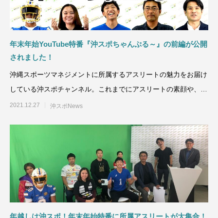
ではない！
を楽しむ
年末年始YouTube特番『沖スポちゃんぷる～』の前編が公開
されました！
沖縄スポーツマネジメントに所属するアスリートの魅力をお届け
している沖スポチャンネル。これまでにアスリートの素顔や、テ
レビ番組の裏側な
2021.12.27
沖スポNews
年越しは沖スポ！年末年始特番に所属アスリートが大集合！