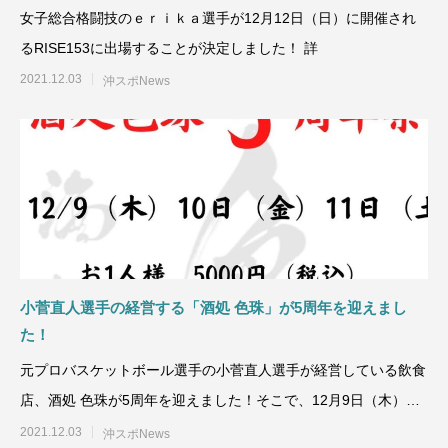
女子総合格闘技のｅｒｉｋａ選手が12月12日（日）に開催され
るRISE153に出場することが決定しました！ 詳
2021.12.03
沖スポNews
小菅直人選手の経営する「酒処 色珠」が5周年を迎えまし
た！
元プロバスケットボール選手の小菅直人選手が経営している飲食
店、酒処 色珠が5周年を迎えました！そこで、12月9日（木）～
12月1
2021.12.03
沖スポNews