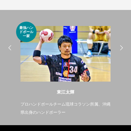
最強ハン
Mr
ドボール
ス
一家
東江太輝
ら、
プロハンドボールチーム琉球コラソン所属、沖縄
子
県出身のハンドボーラー