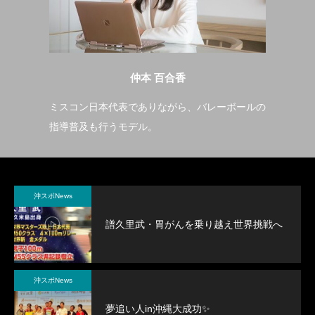
仲本 百合香
ミスコン日本代表でありながら、バレーボールの
宇
をさ
指導普及も行うモデル。
ー
いい
沖スポNews
譜久里武・胃がんを乗り越え世界挑戦へ
沖スポNews
夢追い人in沖縄大成功✨