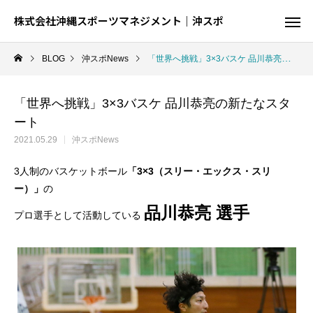
株式会社沖縄スポーツマネジメント｜沖スポ
BLOG
沖スポNews
「世界へ挑戦」3×3バスケ 品川恭亮の新たなスタート
「世界へ挑戦」3×3バスケ 品川恭亮の新たなスタ
ート
2021.05.29
沖スポNews
3人制のバスケットボール
「3×3（スリー・エックス・スリ
ー）」
の
品川恭亮 選手
プロ選手として活動している
陸
球
結果が出るとは限らない、でも才能が全て
球を操る技を磨く、制約の中での駆