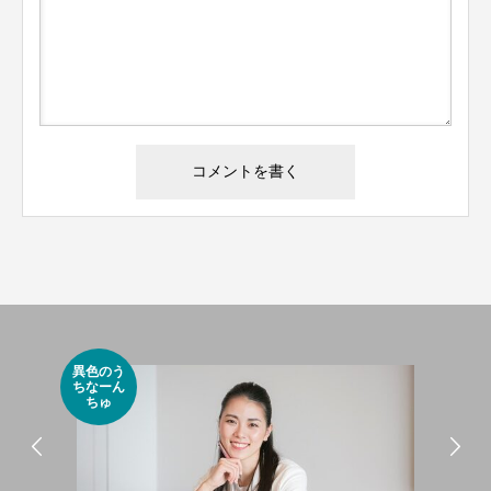
異色のう
砂浜
ちなーん
り
ちゅ