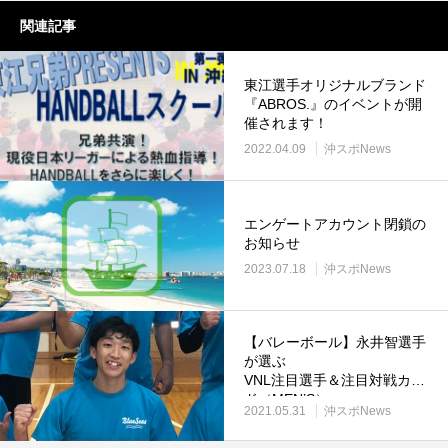
関連記事
東江選手オリジナルブランド
『ABROS.』のイベントが開
催されます！
2022.04.09
沖スポNews
エンゲートアカウント閉鎖の
お知らせ
2023.07.18
沖スポNews
【バレーボール】永井智選手
が選ぶ
VNL注目選手＆注目対戦カー
ド（MEN’S）
2021.05.31
沖スポNews