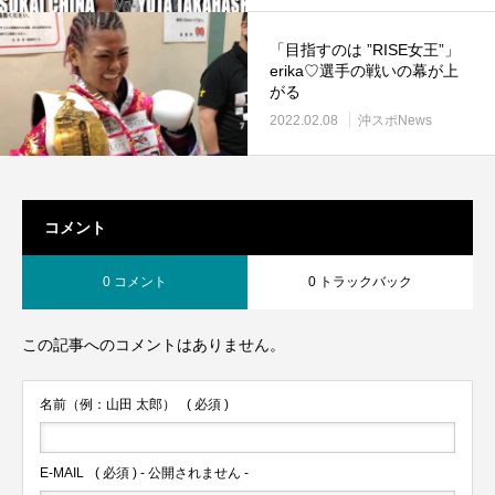
「目指すのは ”RISE女王”」
erika♡選手の戦いの幕が上
がる
2022.02.08
沖スポNews
コメント
0 コメント
0 トラックバック
この記事へのコメントはありません。
名前（例：山田 太郎）
( 必須 )
E-MAIL
( 必須 ) - 公開されません -