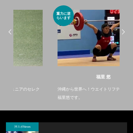
重力に逆
ハー
らいます
ーガ
福里 悠
ク
沖縄から世界へ！ウエイトリフティングしてます
長
福里悠です。
で
沖スポNews