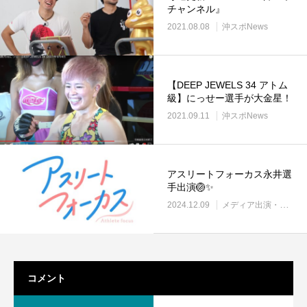
チャンネル』
2021.08.08
沖スポNews
【DEEP JEWELS 34 アトム
級】にっせー選手が大金星！
2021.09.11
沖スポNews
アスリートフォーカス永井選
手出演🏐✨
2024.12.09
メディア出演・紹介
コメント