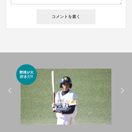
スポ
野球が大
大好
好きだ!!