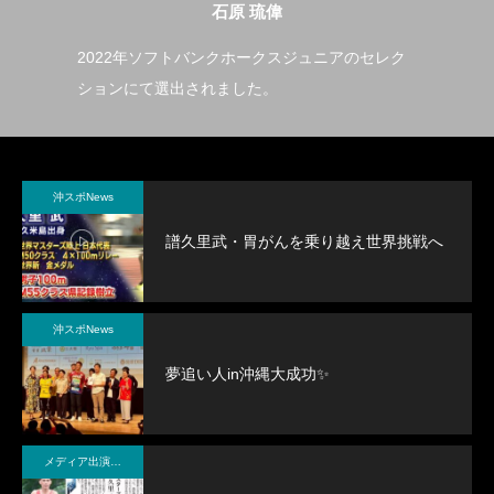
石原 琉偉
ハン
2022年ソフトバンクホークスジュニアのセレク
沖
ションにて選出されました。
せ
た
沖スポNews
譜久里武・胃がんを乗り越え世界挑戦へ
沖スポNews
夢追い人in沖縄大成功✨
メディア出演・紹介