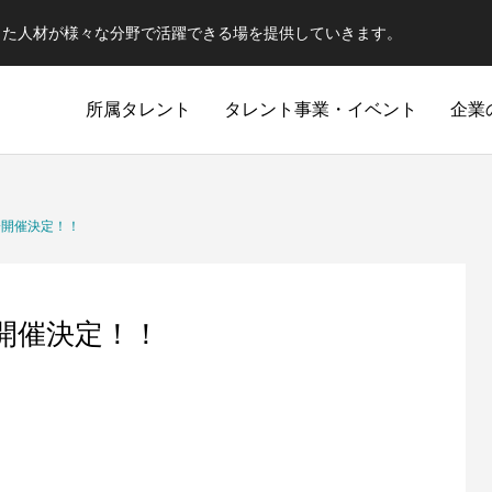
した人材が様々な分野で活躍できる場を提供していきます。
所属タレント
タレント事業・イベント
企業
会開催決定！！
開催決定！！
武
約の中での駆け引き
心技体全てを用い相手を倒す。今日の敵は
瞬発力・持続力・