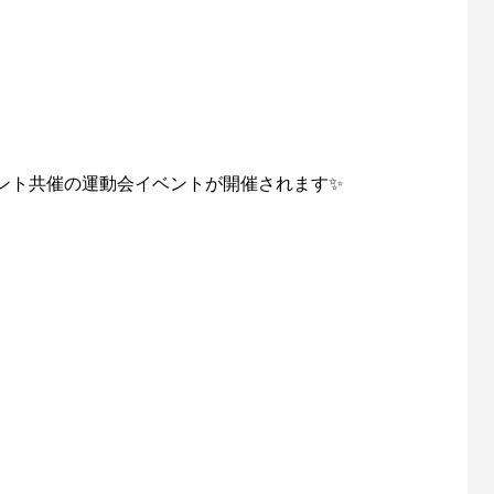
む
明日の友
ント共催の運動会イベントが開催されます✨