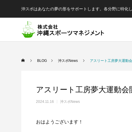
沖スポはあなたの夢の形をサポートします。各分野に特化
BLOG
沖スポNews
アスリート工房夢大運動
アスリート工房夢大運動会
2024.11.16
沖スポNews
陸
球
おはようございます！
結果が出るとは限らない、でも才能が全て
球を操る技を磨く、制