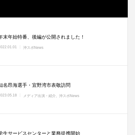
年末年始特番、後編が公開されました！
2022.01.01
沖スポNews
知名昂海選手・宜野湾市表敬訪問
2023.05.18
メディア出演・紹介
沖スポNews
学生サービスセンターと業務提携開始