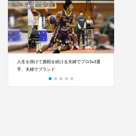
人生を掛けて挑戦を続ける夫婦でプロ3x3選
近年大
手、夫婦でブランド
チ。沖