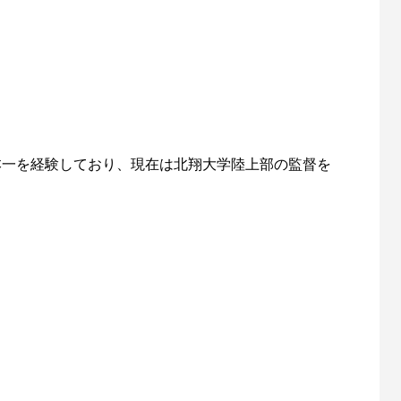
本一を経験しており、現在は北翔大学陸上部の監督を
医者しながらプロハンドボール選手してま
す。琉球コラソンNo.20。