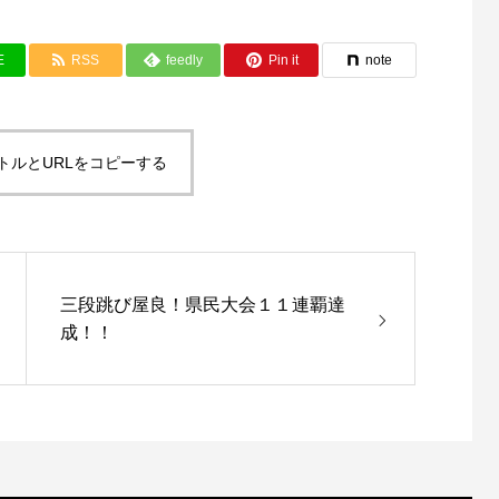
E
RSS
feedly
Pin it
note
トルとURLをコピーする
三段跳び屋良！県民大会１１連覇達
成！！