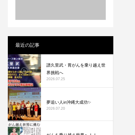
き出す
る。
最近の記事
譜久里武・胃がんを乗り越え世
界挑戦へ
2026.07.25
夢追い人in沖縄大成功✨
2026.07.20
がんを乗り越え世界へ！！