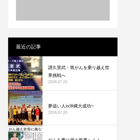
き出す
る。
最近の記事
譜久里武・胃がんを乗り越え世
界挑戦へ
2026.07.25
夢追い人in沖縄大成功✨
2026.07.20
がんを乗り越え世界へ！！