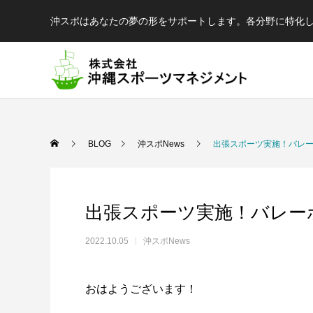
沖スポはあなたの夢の形をサポートします。各分野に特化
BLOG
沖スポNews
出張スポーツ実施！バレ
出張スポーツ実施！バレー
2022.10.05
沖スポNews
陸
球
おはようございます！
結果が出るとは限らない、でも才能が全て
球を操る技を磨く、制