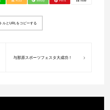
E
RSS
feedly
Pin it
note
トルとURLをコピーする
与那原スポーツフェスタ大成功！