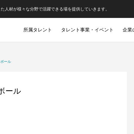
した人材が様々な分野で活躍できる場を提供していきます。
所属タレント
タレント事業・イベント
企業
ーボール
ボール
武
約の中での駆け引き
心技体全てを用い相手を倒す。今日の敵は
瞬発力・持続力・