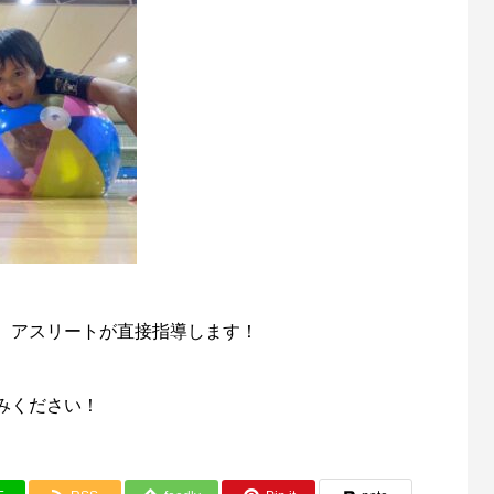
久米島出身。高校一年生から三年生まで国体
に選抜大阪商業に進学。大学卒業後琉球ゴー
ルデンキングス入団。
、アスリートが直接指導します！
みください！