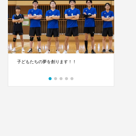
子どもたちの夢を創ります！！
近年大
チ。沖