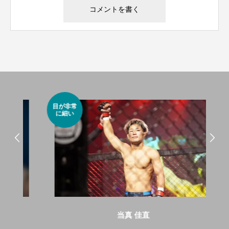
目が非常
情熱
に細い
動
当真 佳直