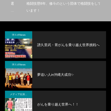
に選
格闘技歴8年、修斗のという団体で格闘技をして
近
ンキ
います！
沖
沖スポNews
譜久里武・胃がんを乗り越え世界挑戦へ
沖スポNews
夢追い人in沖縄大成功✨
メディア出演・紹介
がんを乗り越え世界へ！！