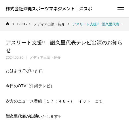
株式会社沖縄スポーツマネジメント｜沖スポ
BLOG
メディア出演・紹介
アスリート支援!! 譜久里代表テレビ出演のお知らせ
アスリート支援!! 譜久里代表テレビ出演のお知ら
せ
2024.05.30
メディア出演・紹介
おはようございます。
今日のOTV（沖縄テレビ）
夕方のニュース番組（１７：４８～） イット にて
陸
球
譜久里代表が出演
いたします✨
結果が出るとは限らない、でも才能が全て
球を操る技を磨く、制約の中での駆