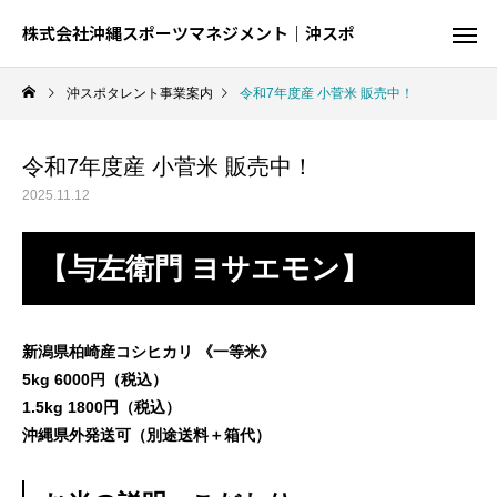
株式会社沖縄スポーツマネジメント｜沖スポ
沖スポタレント事業案内
令和7年度産 小菅米 販売中！
令和7年度産 小菅米 販売中！
2025.11.12
【与左衛門 ヨサエモン】
新潟県柏崎産コシヒカリ 《一等米》
5kg 6000円（税込）
1.5kg 1800円（税込）
沖縄県外発送可（別途送料＋箱代）
陸
球
結果が出るとは限らない、でも才能が全て
球を操る技を磨く、制約の中での駆