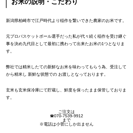
お米の説明・こだわり
ではない！
を楽しむ
新潟県柏崎市で江戸時代より稲作を繋いできた農家のお米です。
元プロバスケットボール選手だった私が代々続く稲作を受け継ぐ
事を決め九代目として最初に携わって出来たお米の1つとなりま
す。
弊社では精米したての新鮮なお米を味わってもらう為、受注して
から精米し 新鮮な状態での お渡しとなっております。
玄米も玄米保冷庫にて貯蔵し、鮮度を保ったまま保管しておりま
す。
ご注文は
☎070-7539-9912
まで
※電話は小菅にしか出ません