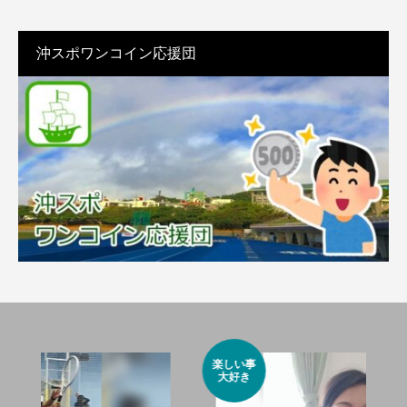
沖スポワンコイン応援団
楽しい事
目標
大好き
突