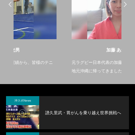
加藤 あかり
ニ
元ラグビー日本代表の加藤あかりです。引退後、
こ
地元沖縄に帰ってきました。これまでの私の経験
に
やスキルを、これからの沖縄の未来の為に活かし
て行きたいと思っています。
沖スポNews
譜久里武・胃がんを乗り越え世界挑戦へ