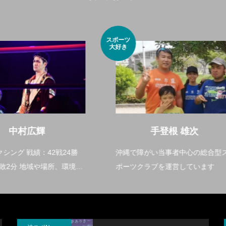
小さなラ
グビー選
手
手登根 雄次
比屋根 裕樹
で障がい当事者中心の総合型ス
現在プロのラグビー選手とし
ツクラブを運営しています
ーしています。