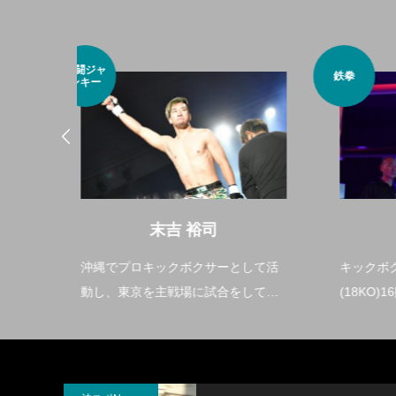
スポーツ
鉄拳
大好き
中村広輝
として活
キックボクシング 戦績：42戦24勝
沖縄
をしてい
(18KO)16敗2分 地域や場所、環境に
ポー
恵まれなくても、良い師匠がいれば
チャンスはある。培った技術と心を
伝えていきたい。