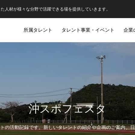
した人材が様々な分野で活躍できる場を提供していきます。
所属タレント
タレント事業・イベント
企業
沖スポフェスタ
武
トの活動記録です。新しいタレントの紹介や企画のご案内、日
約の中での駆け引き
心技体全てを用い相手を倒す。今日の敵は
瞬発力・持続力・