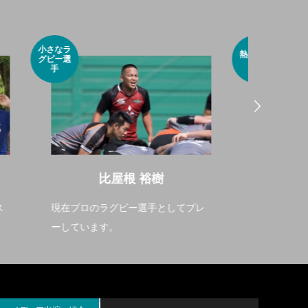
熱血コー
小さな挙
チ
人
津波古ノア
てプレ
沖縄のバスケを世界へ広げる指導者
重力と