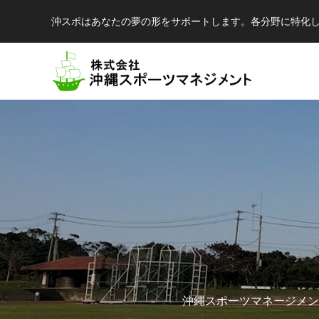
沖スポはあなたの夢の形をサポートします。各分野に特化
陸
球
沖縄スポーツマネージメン
結果が出るとは限らない、でも才能が全て
球を操る技を磨く、制