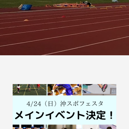
む
明日の友