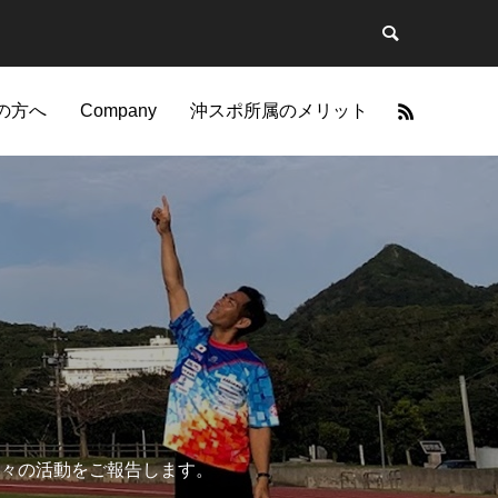
の方へ
Company
沖スポ所属のメリット
力
技
々の活動をご報告します。
筋肉のポテンシャルを引
一つのことを極めるとそれは特別な力にな