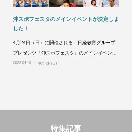
沖スポフェスタのメインイベントが決定しま
した！
4月24日（日）に開催される、日経教育グループ
プレゼンツ『沖スポフェスタ』のメインイベント
が決まりました！&#x
2022.04.19
沖スポNews
特集記事