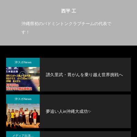
西平 工
沖縄
沖縄県初のバドミントンクラブチームの代表で
沖
す！
を
沖スポNews
譜久里武・胃がんを乗り越え世界挑戦へ
沖スポNews
夢追い人in沖縄大成功✨
メディア出演・紹介