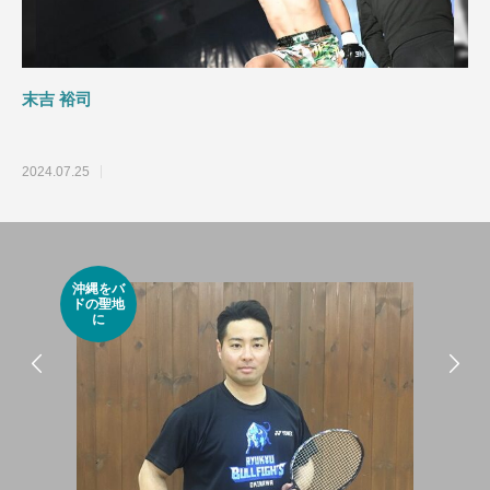
ではない！
を楽しむ
末吉 裕司
2024.07.25
沖縄をバ
スポ
ドの聖地
大
に