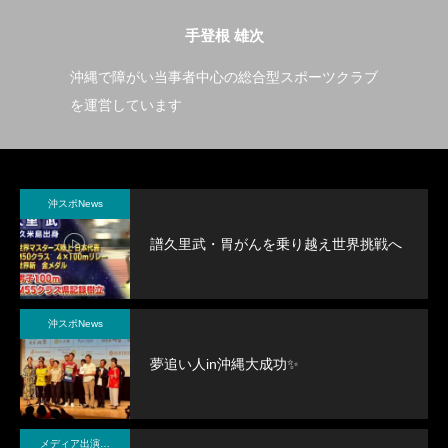
手登根 雄次
沖縄で障がい当事者中心の総合型スポーツクラブ
誰より
を運営しています
の大会
沖スポNews
譜久里武・胃がんを乗り越え世界挑戦へ
沖スポNews
夢追い人in沖縄大成功✨
メディア出演・紹介