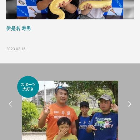
ではない！
を楽しむ
伊是名 寿男
2023.02.16
スポーツ
筋肉大好
大好き
き！